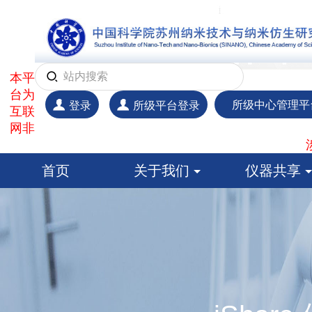
本平
台为
所级中心管理平
登录
所级平台登录
互联
网非
首页
关于我们
仪器共享