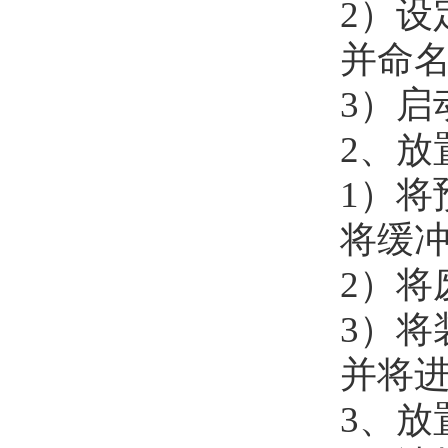
2）设
并命
3）启动“B
2、放
1）将
将缓
2）
3）将
并将
3、放