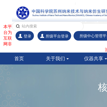
本平
台为
所级中心管理平
登录
所级平台登录
互联
网非
首页
关于我们
仪器共享