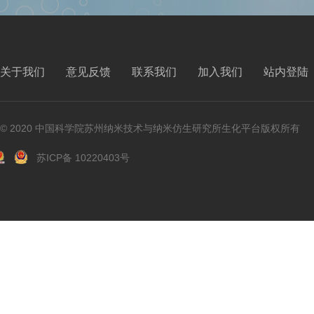
关于我们
意见反馈
联系我们
加入我们
站内登陆
© 2020 中国科学院苏州纳米技术与纳米仿生研究所生化平台版权所有
苏ICP备 10220403号