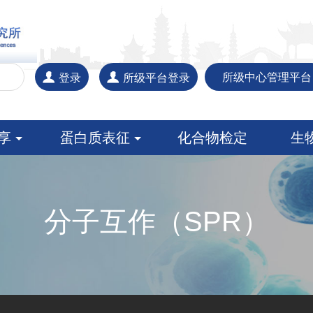
所级中心管理平台
登录
所级平台登录
共享
蛋白质表征
化合物检定
生
分子互作（SPR）