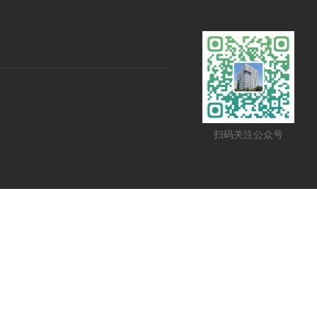
扫码关注公众号