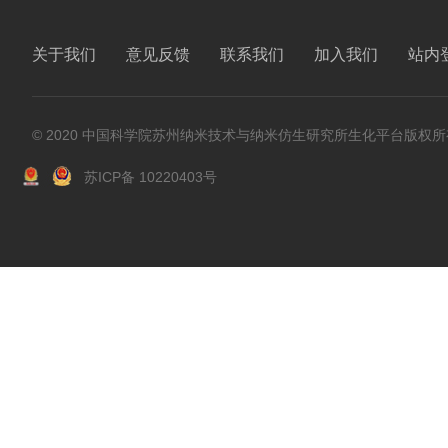
关于我们
意见反馈
联系我们
加入我们
站内
© 2020 中国科学院苏州纳米技术与纳米仿生研究所生化平台版权所
苏ICP备 10220403号