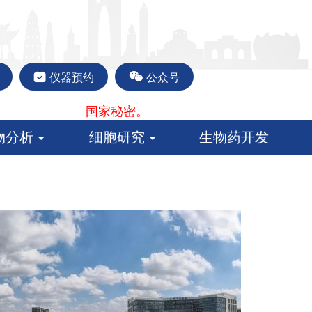
仪器预约
公众号
国家秘密。
物分析
细胞研究
生物药开发