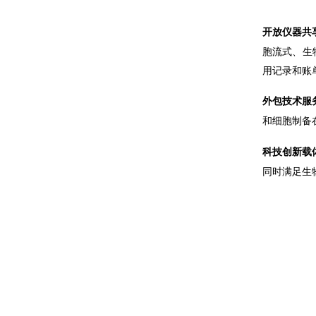
开放仪器共
胞流式、生
用记录和账
外包技术服
和细胞制备
科技创新载
同时满足生
了