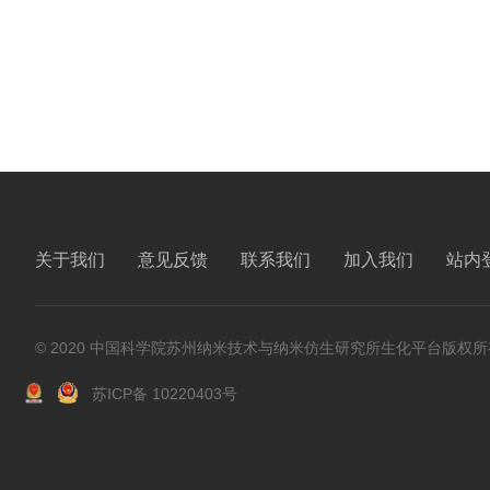
关于我们
意见反馈
联系我们
加入我们
站内
© 2020 中国科学院苏州纳米技术与纳米仿生研究所生化平台版权所
苏ICP备 10220403号