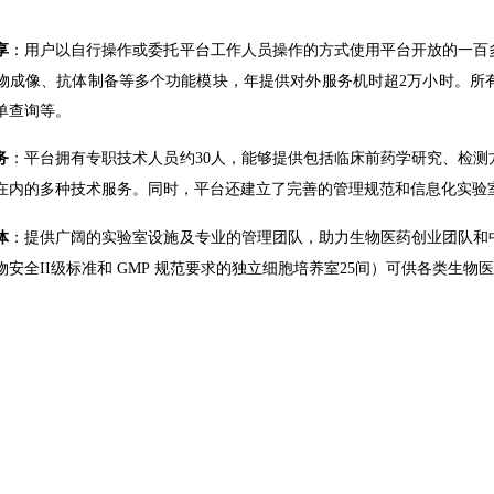
享
：用户以自行操作或委托平台工作人员操作的方式使用平台开放的一百
物成像、抗体制备等多个功能模块，年提供对外服务机时超2万小时。所
单查询等。
务
：平台拥有专职技术人员约30人，能够提供包括临床前药学研究、检
在内的多种技术服务。同时，平台还建立了完善的管理规范和信息化实验
体
：提供广阔的实验室设施及专业的管理团队，助力生物医药创业团队和中
物安全II级标准和
GMP 规范要求的独立细胞培养室25间）可供各类生物
解纳米生化平台的重要里程碑